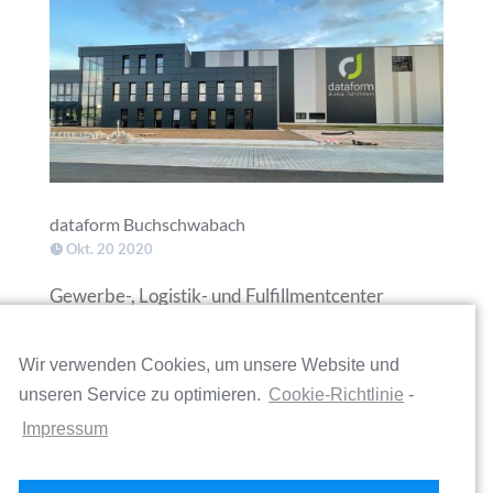
dataform Buchschwabach
Okt. 20 2020
Gewerbe-, Logistik- und Fulfillmentcenter
Buchschwabach Greenfield­­entwicklung im
Nürnberger Speckgürtel In verkehrsgünstiger
Wir verwenden Cookies, um unsere Website und
Lage an der Autobahn A6 bei Nürnberg
unseren Service zu optimieren.
Cookie-Richtlinie
-
entwickelt die PROdelocx GmbH für dataform
Impressum
dialogservices GmbH eine neue Firmenzentrale
auf 150.000...