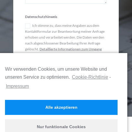
Datenschutzhinweis
Ich stimme zu, dass meine Angaben aus dem
Kontaktformular zur Beantwortung meiner Anfrage
erhoben und verarbeitet werden. Die Daten werden
nach abgeschlossener Bearbeitung Ihrer Anfrage
gelöscht.
Detaillierte Informationen zum Umgang
mit Nutzerdaten finden Sie hier.
SENDEN
Wir verwenden Cookies, um unsere Website und
unseren Service zu optimieren.
Cookie-Richtlinie
-
Impressum
Alle akzeptieren
Impressum
Datenschutz
Nur funktionale Cookies